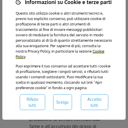
Informazioni su Cookie e terze parti
fiori di Bach
La valutazione dell’influenza ormonale
Questo sito utilizza cookie o altri strumenti tecnici e,
previo tuo esplicito consenso, può utilizzare cookie di
sulla distribuzione del grasso corporeo
profilazione di terze parti o altri strumenti di
( si differenzia la morfologia del corpo
tracciamento al fine di inviare messaggi pubblicitari
in mela, pera, peperone)
ovvero di modulare la fornitura del servizio in modo
personalizzato al di là di quanto strettamente necessario
La valutazione del metabolismo
alla sua erogazione. Per saperne di più, consulta la
energetico ( cioè le calorie utilizzate
nostra Privacy Policy, in particolare la sezione
Cookie
giornalmente) e del metabolismo
Policy
.
“degli zuccheri”, cioè la trasformazione
Puoi esprimere il tuo consenso ad accettare tutti i cookie
biochimica del cibo con l’influenza
di profilazione, scegliere i singoli servizi, o rifiutarli tutti
dell’insulina sulla produzione di grasso
usando i comandi sottostanti. Puoi modificare la tua
scelta in qualsiasi momento, cliccando sul link "Apri
La valutazione dell’infiammazione
preferenze cookie" in fondo a ogni pagina.
intestinale (intolleranze e
ipersensibilità alimentare) e
Rifiuto
Accetto
Scelgo
dell’organo adiposo, sede non solo di
tutti
tutti
deposito del grasso ma anche di
produzione di ormoni correlati alla
fame e all’accumulo dei grassi di