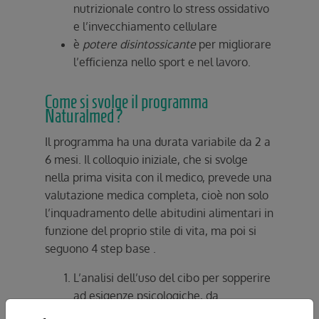
nutrizionale contro lo stress ossidativo
e l’invecchiamento cellulare
è
potere disintossicante
per migliorare
l’efficienza nello sport e nel lavoro.
Come si svolge il programma
Naturalmed?
Il programma ha una durata variabile da 2 a
6 mesi. Il colloquio iniziale, che si svolge
nella prima visita con il medico, prevede una
valutazione medica completa, cioè non solo
l’inquadramento delle abitudini alimentari in
funzione del proprio stile di vita, ma poi si
seguono 4 step base .
L’analisi dell’uso del cibo per sopperire
ad esigenze psicologiche, da
supportare con rimedi omeopatici e