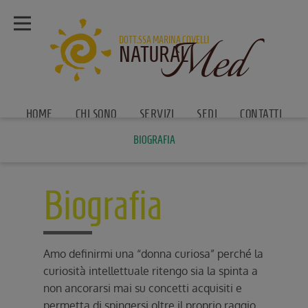
Med
DOTT.SSA MARINA COVELLI
NATURAL
HOME
CHI SONO
SERVIZI
SEDI
CONTATTI
BIOGRAFIA
Biografia
Amo definirmi una “donna curiosa” perché la
curiosità intellettuale ritengo sia la spinta a
non ancorarsi mai su concetti acquisiti e
permetta di spingersi oltre il proprio raggio