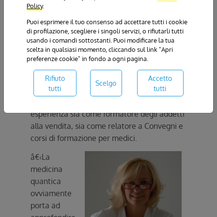
Policy
.
libro che conoscevo “
il destino è una
scelta
”, è diventato il mio motto.
Puoi esprimere il tuo consenso ad accettare tutti i cookie
di profilazione, scegliere i singoli servizi, o rifiutarli tutti
usando i comandi sottostanti. Puoi modificare la tua
Abbandonato il laboratorio ho continuato i
scelta in qualsiasi momento, cliccando sul link "Apri
miei studi di medicina quantica e dal 1999 al
preferenze cookie" in fondo a ogni pagina.
2007 sono stata
Direttore scientifico di 2
aziende
(in successione)
produttrici di
Rifiuto
Accetto
Scelgo
tutti
tutti
strumenti di biorisonanza magnetica
,
lavoro che mi ha portato ad avere
esperienza sia come formatore degli addetti
alla vendita, sia come relatore a Convegni e
corsi di formazione per medici.
â€‹La
medicina
quantica
ovviamente
porta ad