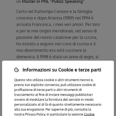
un
Master in PNL “Public Speaking”
.
Certo nel frattempo l’amore e la famiglia
cresceva e dopo Arianna (1989) nel 1994 è
arrivata Francesca, i miei veri amori. Per loro
e per le mie origini meridionali, nel senso di
passione del nonno calabrese per la cucina,
ho iniziato a seguire vari corsi di cucina e il
mio divertimento era ed è cucinare la
domenica. Il 1998 è stato un anno di segni, si
è ammalata ed è morta la collaboratrice più
Informazioni su Cookie e terze parti
cara, quasi una sorella per me, ed io ho
subito un grave incidente in auto e quella
Questo sito utilizza cookie o altri strumenti tecnici e,
notte in ospedale, con mio marito e le mie 2
previo tuo esplicito consenso, può utilizzare cookie di
bimbe piccole lontani, con la
profilazione di terze parti o altri strumenti di
tracciamento al fine di inviare messaggi pubblicitari
consapevolezza di essere stata miracolata,
ovvero di modulare la fornitura del servizio in modo
scampata a una possibile tetraplegia post
personalizzato al di là di quanto strettamente necessario
fratture multiple delle vertebre cervicali e
alla sua erogazione. Per saperne di più, consulta la
nostra Privacy Policy, in particolare la sezione
Cookie
dorsali, ho rivisto la mia vita e il titolo di un