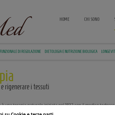
ed
HOME
CHI SONO
FUNZIONALE DI REGOLAZIONE
DIETOLOGIA E NUTRIZIONE BIOLOGICA
LONGEVIT
pia
 e rigenerare i tessuti
 è una terapia naturale iniziata nel 1832 con il medico tedesc
Ossigeno O2 e Ozono O3, in percentuale variabile , che viene 
i su Cookie e terze parti