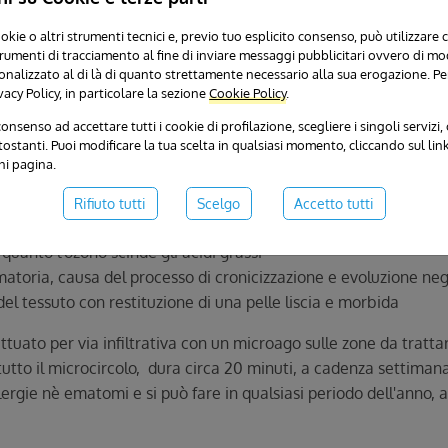
condo protocolli standardizzati dalle società scientifiche di ri
 un fotometro, che permette di determinare la concentrazione d
ookie o altri strumenti tecnici e, previo tuo esplicito consenso, può utilizzare 
 strumenti di tracciamento al fine di inviare messaggi pubblicitari ovvero di mo
 è altamente instabile, la miscela deve essere preparata al m
onalizzato al di là di quanto strettamente necessario alla sua erogazione. Pe
o solo se viene inalato, ma diventa terapeutico per tutte le altr
vacy Policy, in particolare la sezione
Cookie Policy
.
ndo alcune controindicazioni base, tra cui il favismo, la gravid
onsenso ad accettare tutti i cookie di profilazione, scegliere i singoli servizi, o 
adi della cellulite: edematosa, fibrosa e sclerotica, avendo ovvi
stanti. Puoi modificare la tua scelta in qualsiasi momento, cliccando sul lin
i a seconda dello stadio di partenza. I meccanismi d'azione sfrut
ni pagina.
Rifiuto tutti
Scelgo
Accetto tutti
na, riattivando il microcircolo e la detossificazione tissutale
n quanto l'ozono scinde gli acidi grassi
atoria, causa del processo di cronicizzazione e evoluzione nega
del tessuto con restituzione di una pelle liscia e morbida
ettuato per via infiltrativa con un microago sulle zone da trat
tutto il microcircolo, dura circa 20 minuti, a cadenza settimanal
ergie nè ematomi e si può fare in qualsiasi periodo dell'anno, 