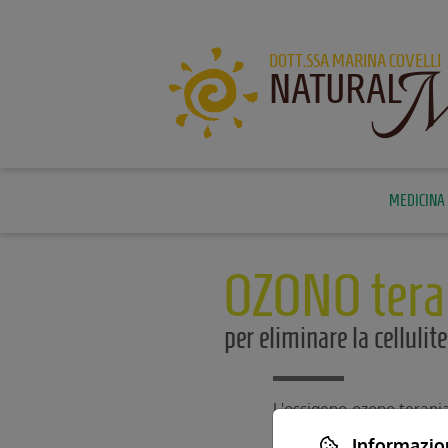
M
DOTT.SSA MARINA COVELLI
NATURAL
MEDICINA 
OZONO tera
per eliminare la cellulite
L'ossigeno-ozono terapia
utilizza una miscela di 
Informazion