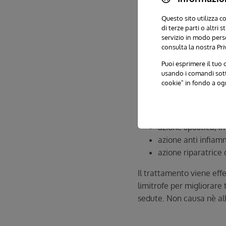
momento della terapia, se
utilizza uno strumento,
Questo sito utilizza c
di terze parti o altri
poichè la molecola di O3
servizio in modo pers
dall'O2. L'ozono è tossic
consulta la nostra Pri
somministrazione, pur ave
Puoi esprimere il tuo c
E' utilizzata nei vari st
usando i comandi sotto
e dei risultati different
cookie" in fondo a og
sono
azione anti edemige
azione lipolitica, i
azione anti infiamm
azione riparatrice 
Il trattamento viene eff
limitrofe per migliorare 
sedute. Non causa nè all