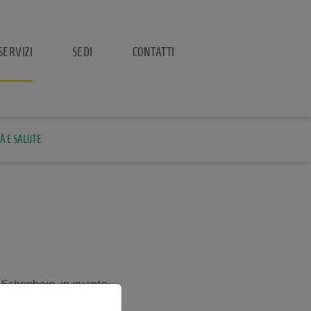
SERVIZI
SEDI
CONTATTI
À E SALUTE
o Schonbein, in quanto
determinata dal medico al